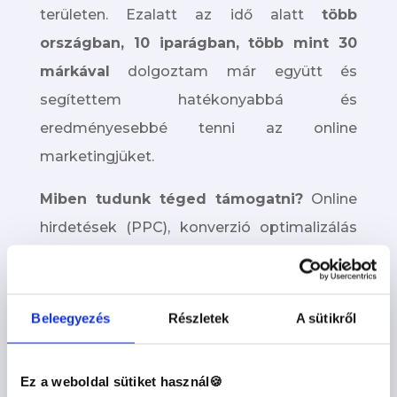
területen. Ezalatt az idő alatt
több
országban, 10 iparágban, több mint 30
márkával
dolgoztam már együtt és
segítettem hatékonyabbá és
eredményesebbé tenni az online
marketingjüket.
Miben tudunk téged támogatni?
Online
hirdetések (PPC), konverzió optimalizálás
(CRO) és konverzió optimalizált landing
oldal készítés. Ezen kívül van social media
managment szolgáltatásunk is, de ezt is
Beleegyezés
Részletek
A sütikről
inkább bevétel szempontból közelítjük
meg. Természetsen nem én csinálok
Ez a weboldal sütiket használ🍪