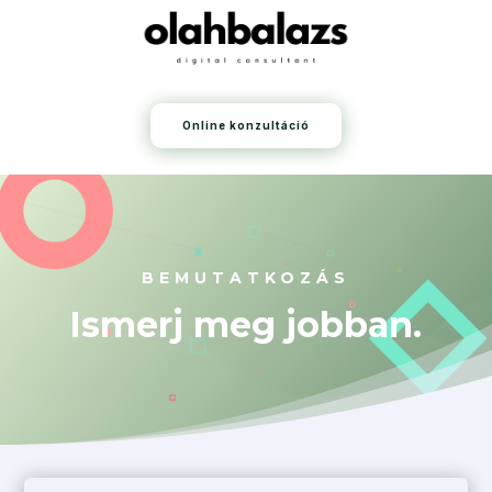
Online konzultáció
BEMUTATKOZÁS
Ismerj meg jobban.