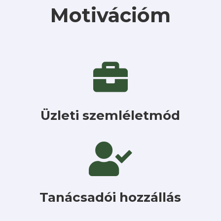
Motivációm

Üzleti szemléletmód

Tanácsadói hozzállás