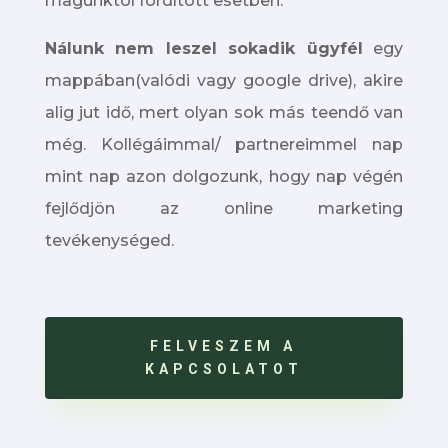
magunktól fordított esetben.
Nálunk nem leszel sokadik ügyfél
egy
mappában(valódi vagy google drive), akire
alig jut idő, mert olyan sok más teendő van
még. Kollégáimmal/ partnereimmel nap
mint nap azon dolgozunk, hogy nap végén
fejlődjön az online marketing
tevékenységed.
FELVESZEM A
KAPCSOLATOT