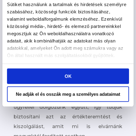
mindent. Az évek alatt kialakított és
Sütiket használunk a tartalmak és hirdetések személyre
létrejött partneri kapcsolatok révén kiváló
szabásához, közösségi funkciók biztosításához,
valamint weboldalforgalmunk elemzéséhez. Ezenkívül
szakemberekkel találkoztam, akikkel most
közösségi média-, hirdető- és elemező partnereinkkel
van szerencsém együtt is dolgozni.
megosztjuk az Ön weboldalhasználatra vonatkozó
adatait, akik kombinálhatják az adatokat más olyan
Legfontosabb feladatunk
, hogy több
adatokkal, amelyeket Ön adott meg számukra vagy az
pénzt csináljunk neked, mint eddig bárki.🤑
Ön által használt más szolgáltatásokból gyűjtöttek.
Hiszek benne
, hogy közvetlen digitális
OK
tanácsadódként és kiviteleződként a
lehető legnagyobb hatással tudunk lenni az
Ne adják el és osszák meg a személyes adataimat
online eredményességedre. Limitált számú
ügyféllel dolgozunk együtt, így tudjuk
biztosítani azt az értékteremtést és
kiszolgálást, amit mi is elvárnánk